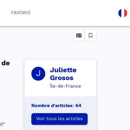
FAVORIS
 de
Juliette
J
Grosos
Île-de-France
Nombre d'articles
:
64
Voir tous les articles
t" 