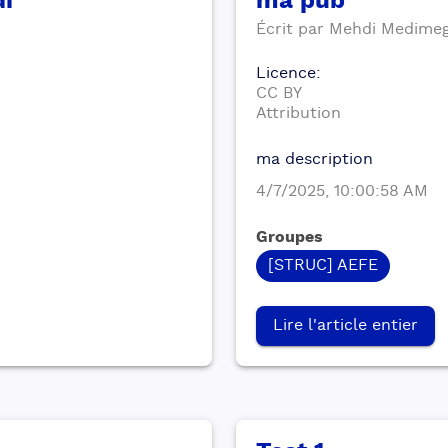
di
ma pub
Écrit par
Mehdi
Medime
Licence
:
CC BY
Attribution
ma description
4/7/2025, 10:00:58 AM
Groupes
[STRUC] AEFE
Lire l'article entier