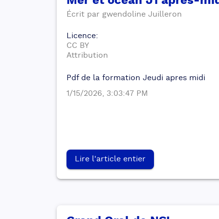
Mer et océan J1 apres-mi
Écrit par
gwendoline
Juilleron
Licence
:
CC BY
Attribution
Pdf de la formation Jeudi apres midi
1/15/2026, 3:03:47 PM
Lire l'article entier