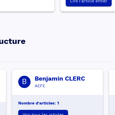
Lire l'article entier
ructure
Benjamin
CLERC
B
AEFE
Nombre d'articles
:
1