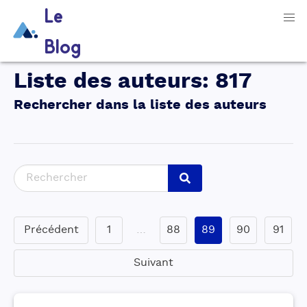
Le
Blog
Liste des auteurs
:
817
Rechercher dans la liste des auteurs
Précédent
1
…
88
89
90
91
Suivant