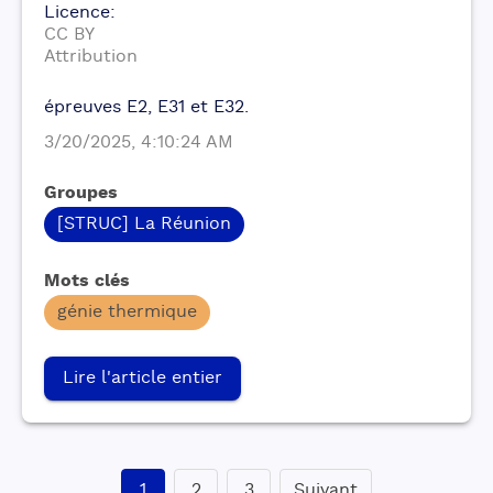
Licence
:
CC BY
Attribution
épreuves E2, E31 et E32.
3/20/2025, 4:10:24 AM
Groupes
[STRUC] La Réunion
Mots clés
génie thermique
Lire l'article entier
1
2
3
Suivant