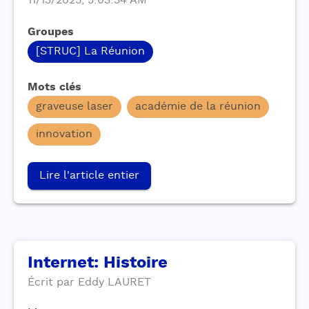
11/13/2025, 5:03:34 AM
Groupes
[STRUC] La Réunion
Mots clés
graveuse laser
académie de la réunion
innovation
Lire l'article entier
Internet: Histoire
Écrit par
Eddy
LAURET